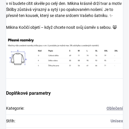
v ní budete cítit skvěle po celý den. Mikina krásně drží tvar a motiv
Šklíby zůstává výrazný a sytý i po opakovaném nošení. Je to
přesně ten kousek, který se stane srdcem Vašeho šatníku. ✨
Mikina Kočičí objetí – když chcete nosit svůj úsměv s sebou.
😸
Doplňkové parametry
Kategorie
:
Oblečení
Střih
:
Unisex