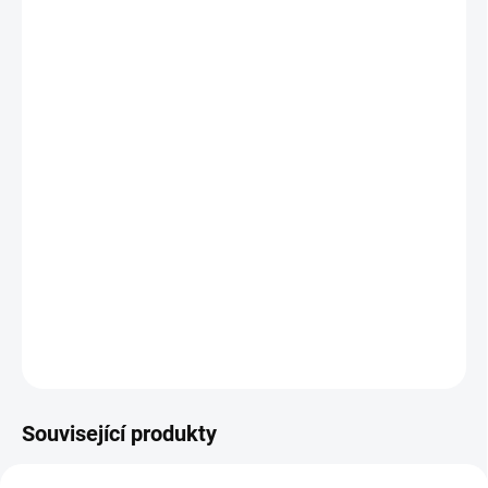
ZVOLTE VARIANTU
cena:
VARIANTA
MOŽNOSTI DORUČENÍ
−
+
Přidat do košíku
Ikonická, pohodlná a nepřehlédnutelná. Mikina s výrazným
motivem Šklíby pro všechny, kteří se nebojí dát světu najevo, že
patří do kočičí rodiny.
DETAILNÍ INFORMACE
ZEPTAT SE
Související produkty
NOVINKA
NOVINKA