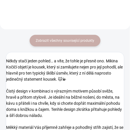
vaším chlupáčem.
Zobrazit všechny související produkty
Někdy stačí jeden pohled… a víte, že tohle je přesně ono.
Mikina
Kočičí objetí
je kousek, který si zamilujete nejen pro její pohodlí, ale
hlavně pro ten typický šklíbí úsměv, který z ní dělá naprosto
jedinečný statement kousek. 🐱💫
Čistý design v kombinaci s výrazným motivem působí svěže,
hravě a přitom stylově. Je ideální na běžné nošení, do města, na
kávu s přáteli i na chvíle, kdy si chcete dopřát maximální pohodu
doma s knížkou a čajem. Tenhle design zkrátka přitahuje pohledy
a šíří dobrou náladu.
Měkký materiál Vás příjemně zahřeje a pohodlný střih zajistí, že se