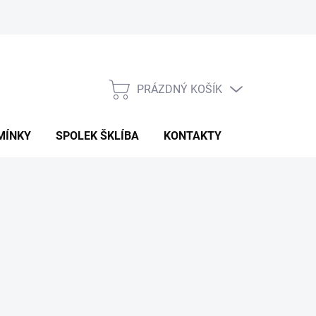
PRÁZDNÝ KOŠÍK
NÁKUPNÍ
KOŠÍK
MÍNKY
SPOLEK ŠKLÍBA
KONTAKTY