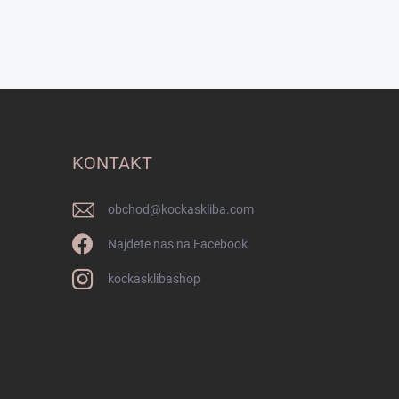
KONTAKT
obchod
@
kockaskliba.com
Najdete nas na Facebook
kockasklibashop