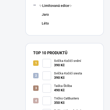
n
✨Limitovaná edice✨
í
p
Jaro
a
n
Léto
e
l
TOP 10 PRODUKTŮ
Svíčka Kočičí snění
390 Kč
Svíčka Kočičí siesta
390 Kč
Taška Šklíba
490 Kč
Tričko CatBusters
350 Kč