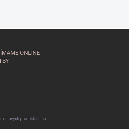
JÍMÁME ONLINE
TBY
ce o nových produktech na