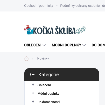
Přejít
Obchodní podmínky
Podmínky ochrany osobních ú
na
obsah
OBLEČENÍ
MÓDNÍ DOPLŇKY
DO DO
Domů
Novinky
P
Kategorie
o
Přeskočit
s
kategorie
t
Oblečení
r
Módní doplňky
a
n
Do domácnosti