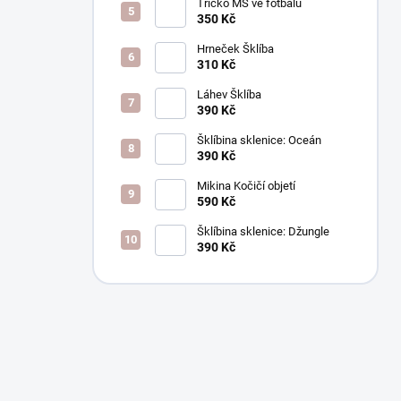
Tričko MS ve fotbalu
350 Kč
Hrneček Šklíba
310 Kč
Láhev Šklíba
390 Kč
Šklíbina sklenice: Oceán
390 Kč
Mikina Kočičí objetí
590 Kč
Šklíbina sklenice: Džungle
390 Kč