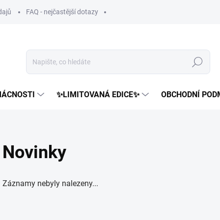
dajů
FAQ - nejčastější dotazy
Hledat
MÁCNOSTI
✨LIMITOVANÁ EDICE✨
OBCHODNÍ POD
Novinky
Záznamy nebyly nalezeny...